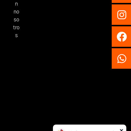
n
no
so
tro
s
×