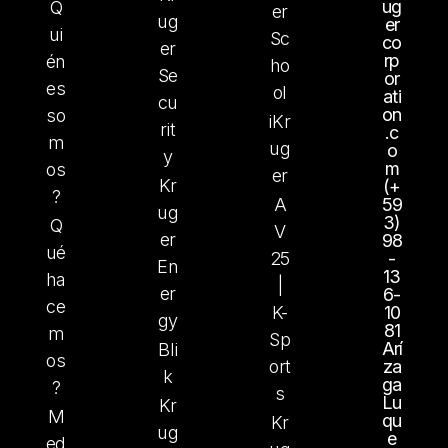
ug
Q
er
ug
er
ui
Sc
co
er
rp
én
ho
Se
or
es
ol
ati
cu
on
so
iKr
rit
.c
m
ug
o
y
m
os
er
Kr
(+
?
A
59
ug
3)
Q
V
er
98
ué
25
-
En
13
ha
|
er
6-
ce
K-
10
gy
81
m
Sp
Arí
Bli
os
ort
za
k
ga
?
s
Lu
Kr
M
qu
Kr
ug
e
ed