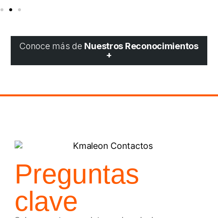
Obtuvimos el primer lugar en la categoría de Negocios
Inclusivos y soluciones agrícolas sostenibles en los
Premios CODESPA. Reconocimiento entregado por S.M.
El Rey Don Felipe VI en Madrid, destacando nuestro
compromiso con innovación y sostenibilidad.
Conoce más de
Nuestros Reconocimientos
+
Preguntas
clave