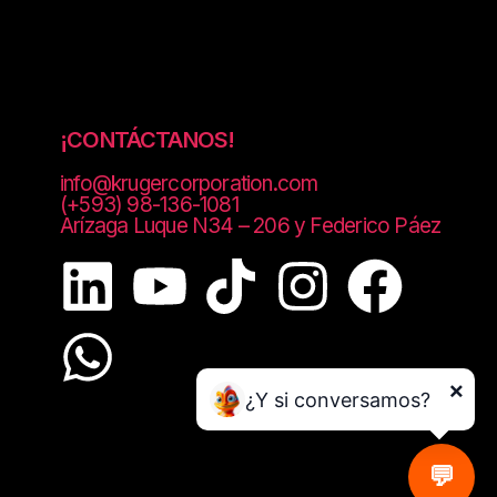
¡CONTÁCTANOS!
info@krugercorporation.com
(+593) 98-136-1081
Arízaga Luque N34 – 206 y Federico Páez
×
¿Y si conversamos?
💬