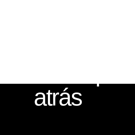
La tecnología 
alta velocidad,
no te que
atrás