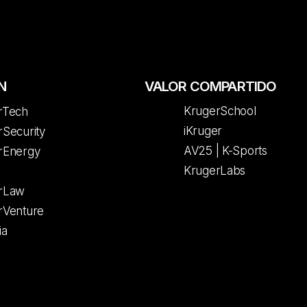
N
VALOR COMPARTIDO
KrugerSchool
rTech
iKruger
Security
AV25 | K-Sports
rEnergy
KrugerLabs
rLaw
rVenture
ia