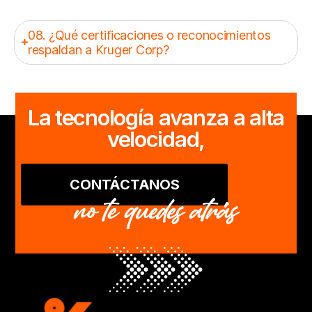
08. ¿Qué certificaciones o reconocimientos
respaldan a Kruger Corp?
La tecnología avanza a alta
velocidad,
CONTÁCTANOS
no te quedes atrás