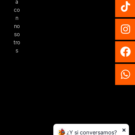
a
co
n
no
so
tro
s
×
¿Y si conversamos?