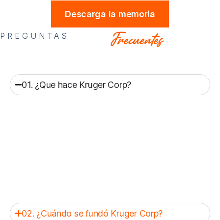
Descarga la memoria
Frecuentes
PREGUNTAS
01. ¿Que hace Kruger Corp?
Desarrolla modelos de negocio y soluciones
tecnológicas (software, nube, blockchain,
transformación digital) para empresas en
sectores como retail, banca, telecom y
salud, con iniciativas de impacto social.
02. ¿Cuándo se fundó Kruger Corp?