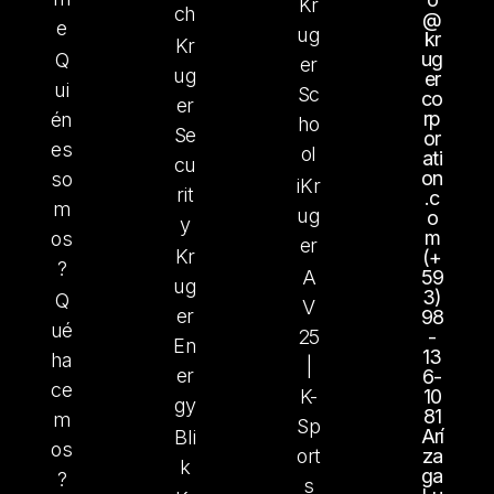
Kr
ch
@
e
ug
kr
Kr
ug
Q
er
ug
er
ui
Sc
co
er
rp
én
ho
Se
or
es
ol
ati
cu
on
so
iKr
rit
.c
m
ug
o
y
m
os
er
Kr
(+
?
A
59
ug
3)
Q
V
er
98
ué
25
-
En
13
ha
|
er
6-
ce
K-
10
gy
81
m
Sp
Arí
Bli
os
ort
za
k
ga
?
s