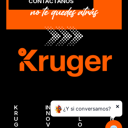
CONTÁCTANOS
no te quedes atrás
×
K
IN
V
¡C
¿Y si conversamos?
R
N
A
O
U
O
L
N
G
V
O
T