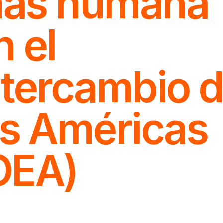
ás humana
n el
ntercambio 
as Américas
OEA)