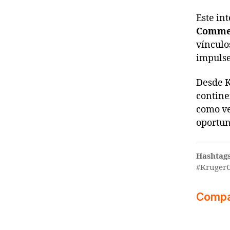
Este in
Comme
vínculo
impulse
Desde K
contine
como ve
oportun
Hashtags
#Kruger
Compar