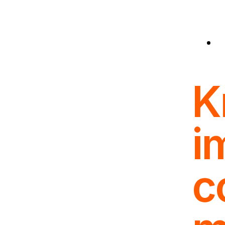
K
i
c