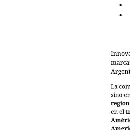
Innova
marcar
Argent
La com
sino e
region
en el
I
Améri
Ameri