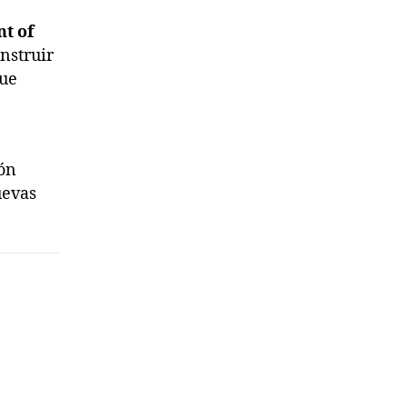
t of
nstruir
que
ión
uevas