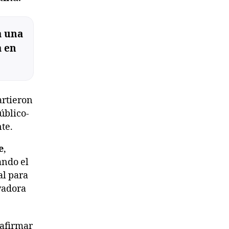
a una
a en
rtieron
úblico-
te.
e
,
ando el
l para
vadora
eafirmar