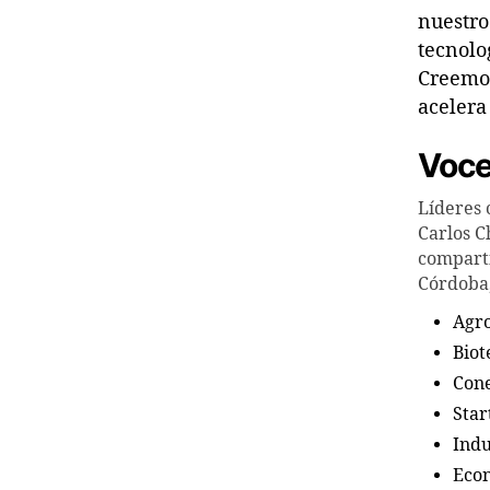
nuestro
tecnolo
Creemos
acelera
Voce
Líderes 
Carlos C
comparti
Córdoba,
Agro
Biot
Cone
Star
Indu
Econ