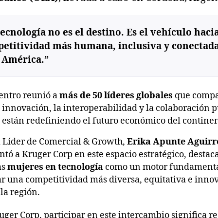
tecnología no es el destino. Es el vehículo haci
etitividad más humana, inclusiva y conectad
 América.”
entro reunió a
más de 50 líderes globales
que compa
 innovación, la interoperabilidad y la colaboración p
 están redefiniendo el futuro económico del continen
 Líder de Comercial & Growth,
Erika Apunte Aguirr
ntó a Kruger Corp en este espacio estratégico, destac
as
mujeres en tecnología
como un motor fundamenta
r una competitividad más diversa, equitativa e inno
la región.
uger Corp, participar en este intercambio significa r