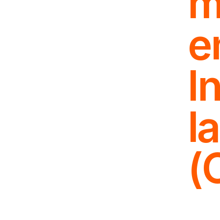
m
e
I
l
(