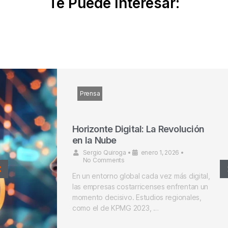
Te Puede Interesar:
Prensa
Somos la empresa #1 en mejor
reputación corporativa en
tecnología
Kruger Corporation
•
diciembre 4, 2025
•
No Comments
Estamos emocionados de compartir que
hemos sido reconocidos por Merco
Empresarial como una de las empresas
con mejor reputación corporativa de