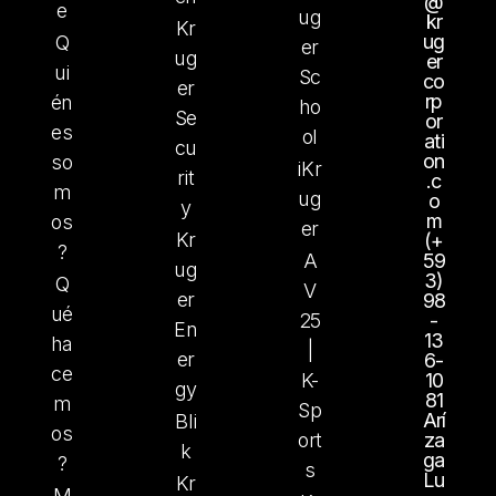
@
e
ug
kr
Kr
ug
Q
er
ug
er
ui
Sc
co
er
rp
én
ho
Se
or
es
ol
ati
cu
on
so
iKr
rit
.c
m
ug
o
y
m
os
er
Kr
(+
?
A
59
ug
3)
Q
V
er
98
ué
25
-
En
13
ha
|
er
6-
ce
K-
10
gy
81
m
Sp
Arí
Bli
os
ort
za
k
ga
?
s
Lu
Kr
M