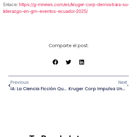
Enlace:
https://g-mnews.com/es/kruger-corp-demostrara-su-
liderazgo-en-gm-eventos-ecuador-2025/
Comparte el post:
Previous
Next
IA: La Ciencia Ficción Que Se Convirtió En Ciencia Real
Kruger Corp Impulsa Una Competitividad Más Humana En El Intercambio De Las Américas (OEA)