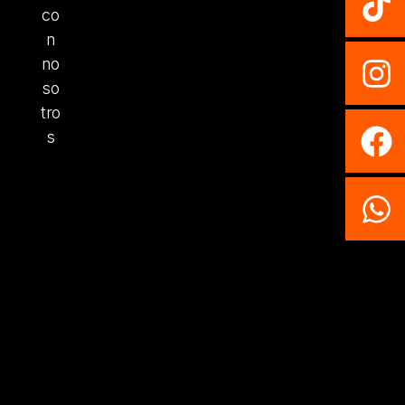
co
n
no
so
tro
s